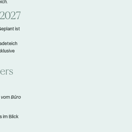
ich.
 2027
eplant ist
badeteich
klusive
ers
vom Büro
s im Blick