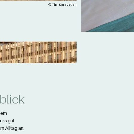
© Tim Karapetian
blick
inem
ers gut
om Alltag an.