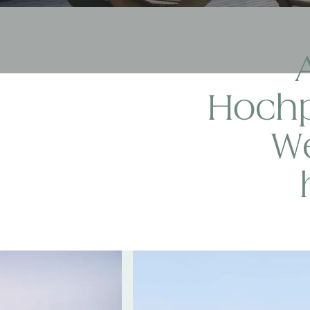
Hochp
We