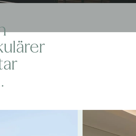
m
ulärer
tar
.