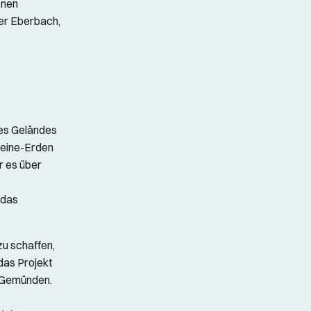
onen
ter Eberbach,
s
es Geländes
Steine-Erden
r es über
 das
zu schaffen,
das Projekt
m Gemünden.