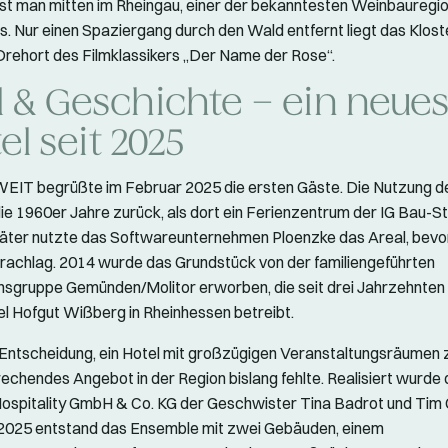
 ist man mitten im Rheingau, einer der bekanntesten Weinbauregi
. Nur einen Spaziergang durch den Wald entfernt liegt das Klos
Drehort des Filmklassikers „Der Name der Rose“.
l & Geschichte – ein neue
el seit 2025
IT begrüßte im Februar 2025 die ersten Gäste. Die Nutzung d
n die 1960er Jahre zurück, als dort ein Ferienzentrum der IG Bau-
äter nutzte das Softwareunternehmen Ploenzke das Areal, bevo
rachlag. 2014 wurde das Grundstück von der familiengeführten
sgruppe Gemünden/Molitor erworben, die seit drei Jahrzehnten
l Hofgut Wißberg in Rheinhessen betreibt.
e Entscheidung, ein Hotel mit großzügigen Veranstaltungsräumen 
rechendes Angebot in der Region bislang fehlte. Realisiert wurde 
Hospitality GmbH & Co. KG der Geschwister Tina Badrot und Ti
 2025 entstand das Ensemble mit zwei Gebäuden, einem