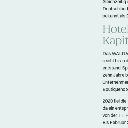
Gleichzeitig
Deutschlands
bekannt als 
Hote
Kapit
Das WALD.WE
reicht bis i
entstand. Sp
zehn Jahre b
Unternehmen
Boutiquehote
2020 fiel di
da ein entsp
von der TT 
Bis Februar