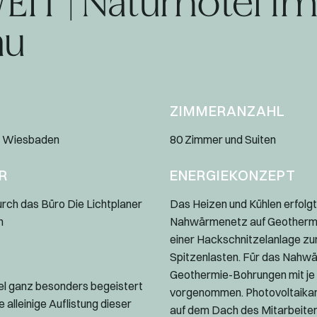
IT | Naturhotel i
au
ZIMMERANZAHL
s Wiesbaden
80 Zimmer und Suiten
R
ENERGIEKONZEPT
urch das Büro Die Lichtplaner
Das Heizen und Kühlen erfolgt 
n
Nahwärmenetz auf Geothermie
einer Hackschnitzelanlage z
Spitzenlasten. Für das Nahw
Geothermie-Bohrungen mit je
el ganz besonders begeistert
vorgenommen. Photovoltaikan
e alleinige Auflistung dieser
auf dem Dach des Mitarbeite