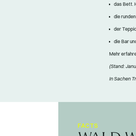
das Bett. 
die runden
der Teppic
die Bar un
Mehr erfahre
(Stand: Janu
In Sachen T
FACTS