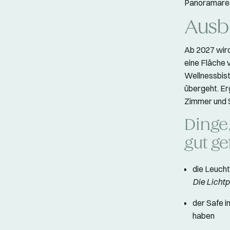
Panoramares
Ausb
Ab 2027 wir
eine Fläche 
Wellnessbist
übergeht. Er
Zimmer und S
Dinge
gut ge
die Leucht
Die Lichtp
der Safe i
haben