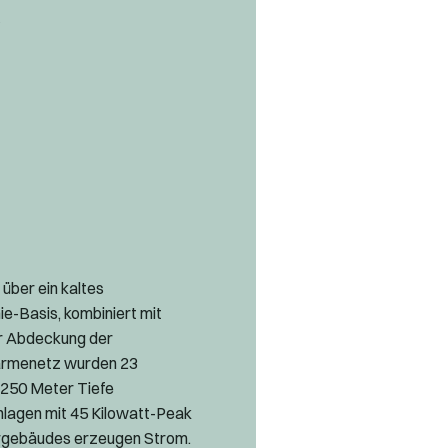
m
über ein kaltes
-Basis, kombiniert mit
ur Abdeckung der
ärmenetz wurden 23
 250 Meter Tiefe
lagen mit 45 Kilowatt-Peak
rgebäudes erzeugen Strom.