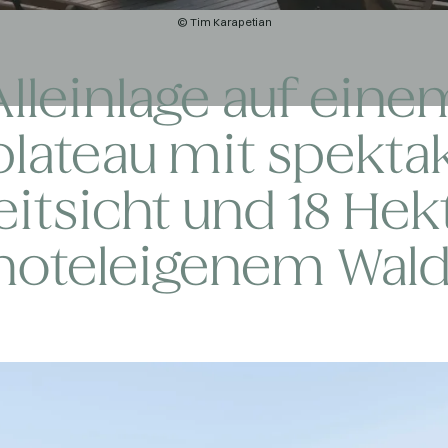
© Tim Karapetian
Alleinlage auf eine
lateau mit spektak
itsicht und 18 Hek
hoteleigenem Wald