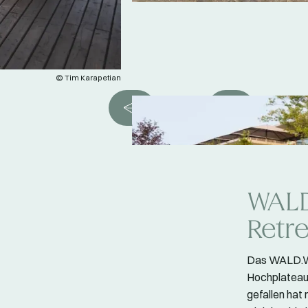
© Tim Karapetian
WALD
Retre
Das WALD.WEI
Hochplateau 
gefallen hat 