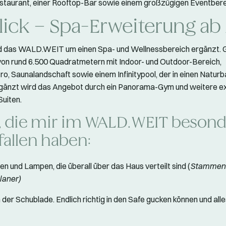
taurant, einer Rooftop-Bar sowie einem großzügigen Eventbere
lick – Spa-Erweiterung ab
d das WALD.WEIT um einen Spa- und Wellnessbereich ergänzt. G
von rund 6.500 Quadratmetern mit Indoor- und Outdoor-Bereich,
ro, Saunalandschaft sowie einem Infinitypool, der in einen Natur
gänzt wird das Angebot durch ein Panorama-Gym und weitere ex
uiten.
, die mir im WALD.WEIT besond
fallen haben:
en und Lampen, die überall über das Haus verteilt sind (
Stammen 
laner)
n der Schublade. Endlich richtig in den Safe gucken können und alle