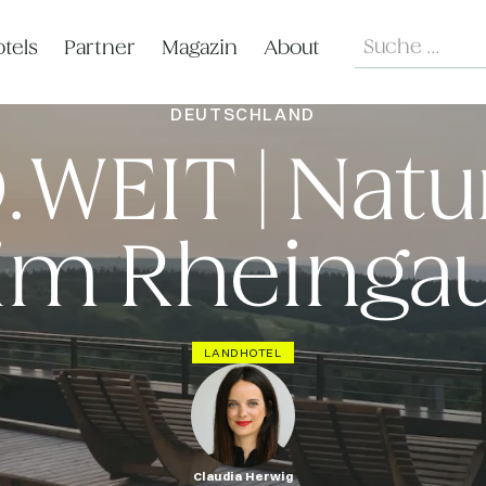
Search
tels
Partner
Magazin
About
DEUTSCHLAND
WEIT | Natu
im Rheinga
LANDHOTEL
Claudia Herwig