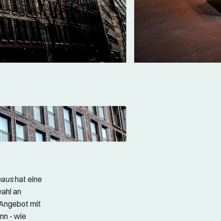
haus
hat eine
ahl an
-Angebot mit
nn - wie