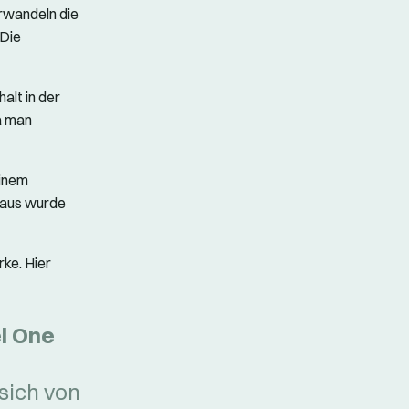
erwandeln die
 Die
alt in der
da man
einem
haus wurde
ke. Hier
l One
 sich von