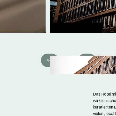
Das Hotel m
wirklich sch
kuratierten 
vielen „local