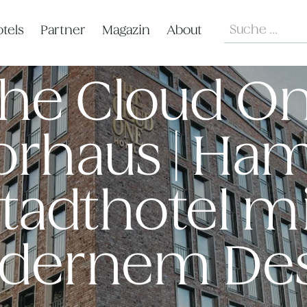
Search
tels
Partner
Magazin
About
he Cloud O
orhaus | Ham
tadthotel m
dernem Des