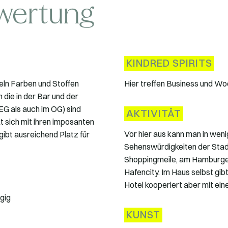
wertung
KINDRED SPIRITS
keln Farben und Stoffen
Hier treffen Business und Wo
die in der Bar und der
EG als auch im OG) sind
AKTIVITÄT
t sich mit ihren imposanten
Vor hier aus kann man in weni
ibt ausreichend Platz für
Sehenswürdigkeiten der Stadt 
Shoppingmeile, am Hamburger
Hafencity. Im Haus selbst gib
Hotel kooperiert aber mit ein
ngig
KUNST