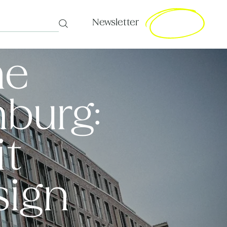
Newsletter
Search
ne
burg:
it
ign