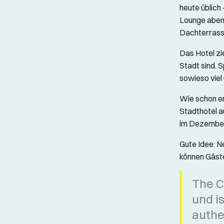
heute üblich
Lounge abend
Dachterrasse
Das Hotel zi
Stadt sind. 
sowieso viel
Wie schon er
Stadthotel a
im Dezember
Gute Idee: N
können Gäste
The C
und is
authen