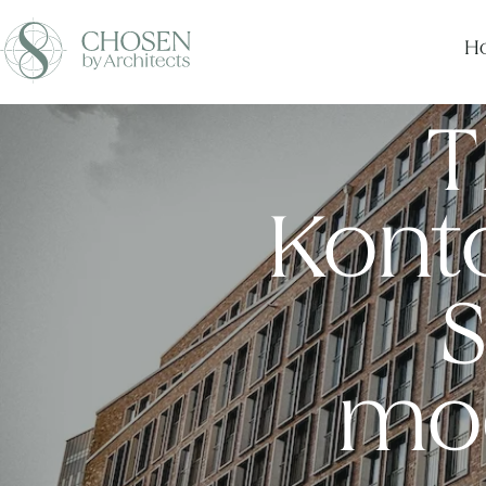
Ho
T
Kont
S
mo