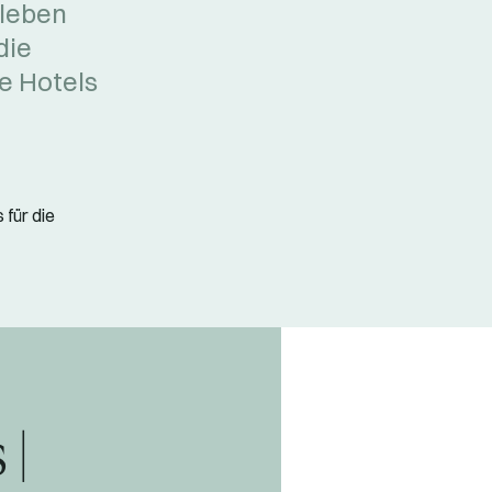
rleben
die
e Hotels
für die
|