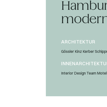
Hamburg
modern
ARCHITEKTUR
Gössler Kinz Kerber Schipp
INNENARCHITEKTU
Interior Design Team Motel