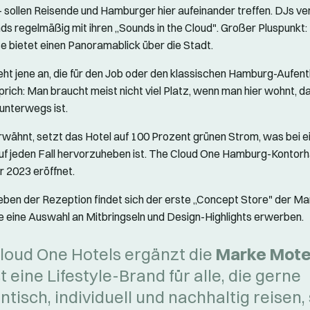
 - sollen Reisende und Hamburger hier aufeinander treffen. DJs v
s regelmäßig mit ihren „Sounds in the Cloud". Großer Pluspunkt:
 bietet einen Panoramablick über die Stadt.
eht jene an, die für den Job oder den klassischen Hamburg-Aufenth
Sprich: Man braucht meist nicht viel Platz, wenn man hier wohnt, 
 unterwegs ist.
wähnt, setzt das Hotel auf 100 Prozent grünen Strom, was bei 
uf jeden Fall hervorzuheben ist. The Cloud One Hamburg-Kontor
 2023 eröffnet.
eben der Rezeption findet sich der erste „Concept Store" der Mar
 eine Auswahl an Mitbringseln und Design-Highlights erwerben.
loud One Hotels ergänzt die
Marke Mote
t eine Lifestyle-Brand für alle, die gerne
tisch, individuell und nachhaltig reisen,