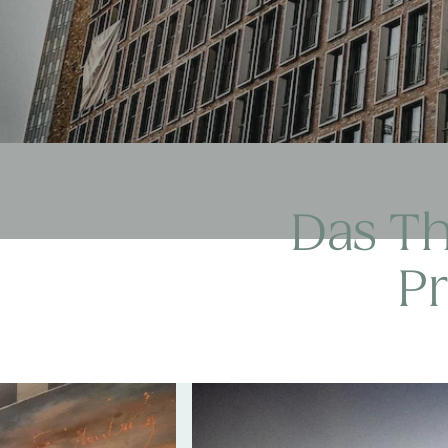
Das Th
P