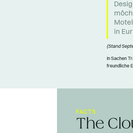
Desig
möcht
Motel
in Eu
(Stand Sept
In Sachen T
freundliche E
FACTS
The Clo