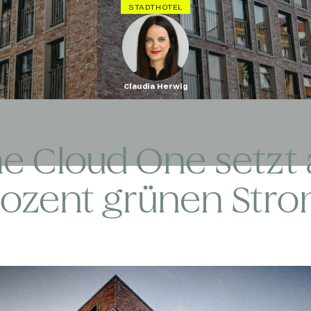
STADTHOTEL
Claudia Herwig
e Cloud One setzt 
rozent grünen Stro