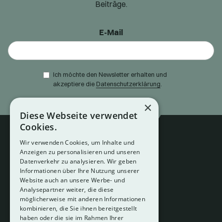
Beiträge.
E-Mail
Ich möchte den Newsletter erhalten und
akzeptiere die
Datenschutzerklärung
.
×
Diese Webseite verwendet
Cookies.
Wir verwenden Cookies, um Inhalte und
Anzeigen zu personalisieren und unseren
Datenverkehr zu analysieren. Wir geben
Informationen über Ihre Nutzung unserer
Website auch an unsere Werbe- und
Analysepartner weiter, die diese
About
möglicherweise mit anderen Informationen
Hotelberatung
kombinieren, die Sie ihnen bereitgestellt
Mediadaten
haben oder die sie im Rahmen Ihrer