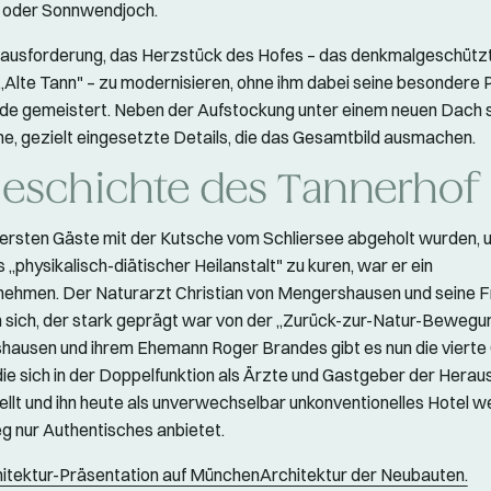
 oder Sonnwendjoch.
rausforderung, das Herzstück des Hofes – das denkmalgeschütz
Alte Tann" – zu modernisieren, ohne ihm dabei seine besondere 
e gemeistert. Neben der Aufstockung unter einem neuen Dach s
che, gezielt eingesetzte Details, die das Gesamtbild ausmachen.
Geschichte des Tannerhof
 ersten Gäste mit der Kutsche vom Schliersee abgeholt wurden,
 „physikalisch-diätischer Heilanstalt" zu kuren, war er ein
nehmen. Der Naturarzt Christian von Mengershausen und seine F
in sich, der stark geprägt war von der „Zurück-zur-Natur-Bewegun
ausen und ihrem Ehemann Roger Brandes gibt es nun die vierte
 die sich in der Doppelfunktion als Ärzte und Gastgeber der Hera
ellt und ihn heute als unverwechselbar unkonventionelles Hotel we
 nur Authentisches anbietet.
hitektur-Präsentation auf MünchenArchitektur der Neubauten.