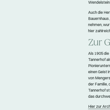
Wendelstein
Auch die He
Bauernhaus „
nehmen, wurd
hier zahlrei
Zur 
Als 1905 die
Tannerhof als
Pionierunter
einen Geist 
von Mengersh
der Familie,
Tannerhof st
das durchweg
Hier zur Arc