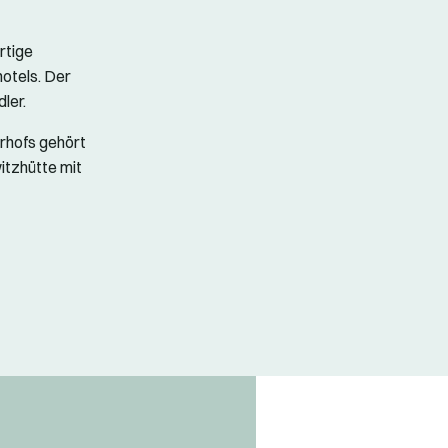
rtige
hotels. Der
ler.
rhofs gehört
itzhütte mit