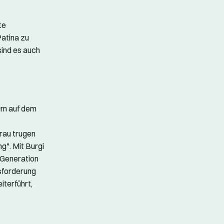
te
Patina zu
ind es auch
 um auf dem
rau trugen
g". Mit Burgi
 Generation
usforderung
iterführt,