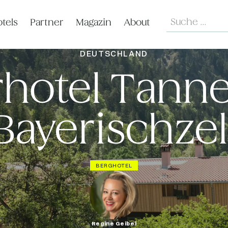
Search
tels
Partner
Magazin
About
DEUTSCHLAND
hotel Tanne
Bayerischzel
BERGHOTEL
Regine Geibel