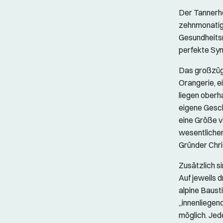
Der Tannerho
zehnmonatige
Gesundheitsr
perfekte Sym
Das großzügi
Orangerie, e
liegen oberh
eigene Gesch
eine Größe vo
wesentlicher
Gründer Chri
Zusätzlich s
Auf jeweils 
alpine Bausti
„innenliege
möglich. Jed