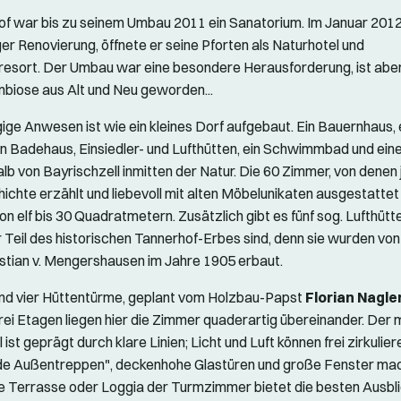
f war bis zu seinem Umbau 2011 ein Sanatorium. Im Januar 2012
r Renovierung, öffnete er seine Pforten als Naturhotel und
esort. Der Umbau war eine besondere Herausforderung, ist aber
biose aus Alt und Neu geworden...
ge Anwesen ist wie ein kleines Dorf aufgebaut. Ein Bauernhaus, 
in Badehaus, Einsiedler- und Lufthütten, ein Schwimmbad und ein
alb von Bayrischzell inmitten der Natur. Die 60 Zimmer, von denen
ichte erzählt und liebevoll mit alten Möbelunikaten ausgestattet 
n elf bis 30 Quadratmetern. Zusätzlich gibt es fünf sog. Lufthütte
 Teil des historischen Tannerhof-Erbes sind, denn sie wurden vo
stian v. Mengershausen im Jahre 1905 erbaut.
ind vier Hüttentürme, geplant vom Holzbau-Papst
Florian Nagle
drei Etagen liegen hier die Zimmer quaderartig übereinander. Der
l ist geprägt durch klare Linien; Licht und Luft können frei zirkulier
nde Außentreppen", deckenhohe Glastüren und große Fenster ma
e Terrasse oder Loggia der Turmzimmer bietet die besten Ausbli