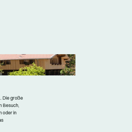
.. Die große
en Besuch,
 oder in
as