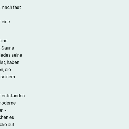
, nach fast
 eine
eine
e Sauna
 jedes seine
ist, haben
n, die
n seinem
r
entstanden.
 moderne
en –
chen es
cke auf