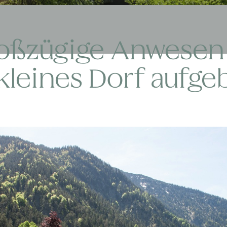
oßzügige Anwesen 
kleines Dorf aufge