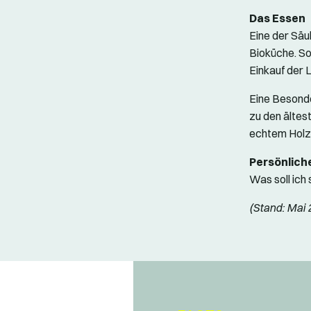
Das Essen
Eine der Säu
Bioküche. So
Einkauf der L
Eine Besonde
zu den ältes
echtem Holz
Persönlich
Was soll ich 
(Stand: Mai 