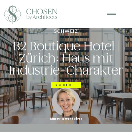
SCHWEIZ
B2 Boutique Hotel |
Zürich: Haus mit
Industrie-Charakter
STADTHOTEL
Maren Boettcher